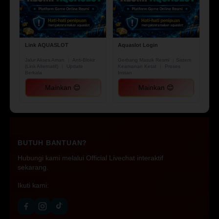
Link AQUASLOT
Aquaslot Login
Jalur Akses Aman
|
Anti-Blokir
Gerbang Masuk Resmi
|
Sistem
(Link Alternatif)
|
Update
Keamanan Ketat
|
Proses
Berkala
Instan
Mainkan
😊
Mainkan
😊
BUTUH BANTUAN?
Hubungi kami melalui Official Livechat interaktif
sekarang.
Ikuti kami: