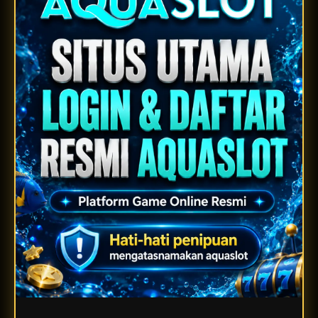
AQUASLOT. Setelah sukses memiliki akun resmi, silahkan langsung login
melalui menu yang disediakan halaman situs utama ini.
Aplikasi Mobile AQUASLOT: Akses Tanpa Batas
Via Smartphone
Login AQUASLOT sekarang sangat praktis karena bisa dilakukan melalui
aplikasi mobile yang dirancang secara eksklusif mobile-freindly supaya
lancar dan aman diakses 24 jam.
Klaim Promosi Via Link Alternatif AQUASLOT
Promosi AQUASLOT kini bisa diklaim melalui link alternatif terbaru dengan
hanya mengkonfirmasikan data pelanggan kepada layanan pelanggan
livechat. Pastikan anda hanya mengakses link alternatif AQUASLOT resmi
untuk menghindari penipuan phising (situs tiruan).
AQUASLOT x Analisis Numerico:
Layanan Resmi Piala Dunia 2026
Selamat Datang di Link Resmi
Aquaslot
Aquaslot siap memberikan layanan hiburan digital terbaik
di mulai dari jenis permainan terlengkap, kelancaran
bermain yang sudah teroptimasi dan juga layanan
support online yang aktif 24 jam.
Aquaslot
menyediakan jenis game online bervariasi
terlengkap dimulai dari yang modern terbaru sampai