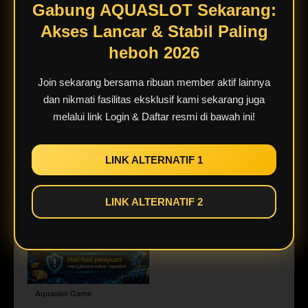
Gabung AQUASLOT Sekarang:
klasik yang lama untuk memenuhi minat para pemain
game online dimanapun. Aquaslot juga memiliki sistem
Akses Lancar & Stabil Paling
agar kelancaran akses bermain tetap aman dan jika ada
heboh 2026
pertanyaan ataupun kendala, Aquaslot menyediakan
layanan bantuan 24 jam yang kamu bisa hubungi
kapanpun.
Join sekarang bersama ribuan member aktif lainnya
dan nikmati fasilitas eksklusif kami sekarang juga
Game Terbaik Hari Ini
melalui link Login & Daftar resmi di bawah ini!
-2%
-1%
LINK ALTERNATIF 1
Aquaslot Mobile
Akses Fleksibel
|
Kompatibilitas
Luas
|
Hemat Kuota
LINK ALTERNATIF 2
Mainkan
😊
Aquaslot Game