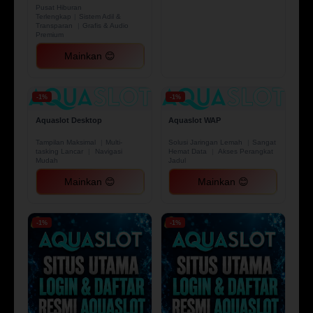
Pusat Hiburan
Terlengkap
|
Sistem Adil &
Transparan
|
Grafis & Audio
Premium
Mainkan
😊
-1%
-1%
Aquaslot Desktop
Aquaslot WAP
Tampilan Maksimal
|
Multi-
Solusi Jaringan Lemah
|
Sangat
tasking Lancar
|
Navigasi
Hemat Data
|
Akses Perangkat
Mudah
Jadul
Mainkan
😊
Mainkan
😊
-1%
-1%